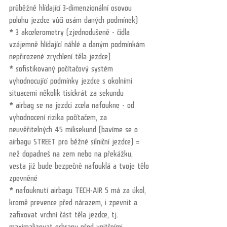
průběžně hlídající 3-dimenzionální osovou 
polohu jezdce vůči osám daných podmínek)
*
 3 akcelerometry (zjednodušeně - čidla 
vzájemně hlídající náhlé a daným podmínkám 
nepřirozené zrychlení těla jezdce)
*
 sofistikovaný počítačový systém 
vyhodnocující podmínky jezdce s okolními 
situacemi několik tisíckrát za sekundu 
*
 airbag se na jezdci zcela nafoukne - od 
vyhodnocení rizika počítačem, za 
neuvěřitelných 45 milisekund (bavíme se o 
airbagu STREET pro běžné silniční jezdce) = 
než dopadneš na zem nebo na překážku, 
vesta již bude bezpečně nafouklá a tvoje tělo 
zpevněné
*
 nafouknutí airbagu TECH-AIR 5 má za úkol, 
kromě prevence před nárazem, i zpevnit a 
zafixovat vrchní část těla jezdce, tj. 
maximalizovat ochranu před vnitřními 