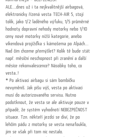
ALE….dnes už i ta nejkvalitnější airbagová, 
elektronicky řízená vesta TECH-AIR 5, stojí 
tolik, jako 1/2 laděného výfuku, 1/5 průměrné 
hodnoty dopravní nehody motorky nebo 1/10 
ceny nové motorky nižší kategorie, anebo 
víkendová projížďka s kámošema po Alpách… 
Nad čím chceme přemýšlet? Kolik tě bude stát 
např. měsíční neschopnost při zranění a další 
měsíce rekonvalescence? Násobky toho, co 
vesta..!
*
 Po aktivaci airbagu si sám bombičku 
nevyměníš. Jak píšu výš, vesta po aktivaci 
musí do autorizovaného servisu. Nutno 
podotknout, že vesta se ale aktivuje pouze v 
případě, že systém vyhodnotí NEBEZPEČNOST 
situace. Tzn. někteří jezdci se diví, že po 
lehčím pádu z motorky se vesta nenafoukla, 
jim se však při tom nic nestalo. 