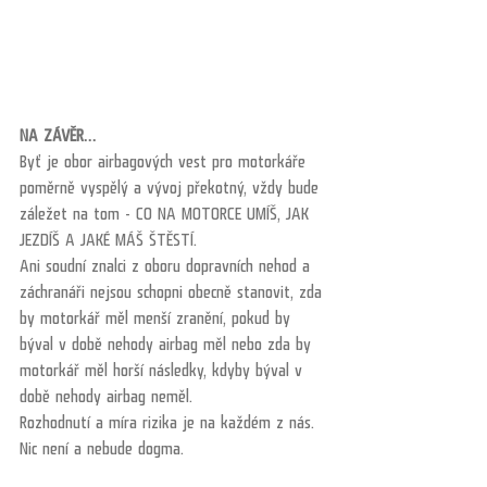
NA ZÁVĚR…
Byť je obor airbagových vest pro motorkáře 
poměrně vyspělý a vývoj překotný, vždy bude 
záležet na tom - CO NA MOTORCE UMÍŠ, JAK 
JEZDÍŠ A JAKÉ MÁŠ ŠTĚSTÍ.
Ani soudní znalci z oboru dopravních nehod a 
záchranáři nejsou schopni obecně stanovit, zda 
by motorkář měl menší zranění, pokud by 
býval v době nehody airbag měl nebo zda by 
motorkář měl horší následky, kdyby býval v 
době nehody airbag neměl.
Rozhodnutí a míra rizika je na každém z nás. 
Nic není a nebude dogma.