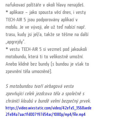
nafukovací polštáře v okolí hlavy nenajdeš.
*
 aplikace – jako spousta věcí dnes, i vesty 
TECH-AIR 5 jsou podporovány aplikací v 
mobilu. Je ve vývoji, ale už teď nabízí např. 
trasu, kudy jsi jel/a, takže se těšme na další 
„apgrejdy“.
*
 vestu TECH-AIR 5 si vezmeš pod jakoukoli 
motobundu, která ti to velikostně umožní. 
Anebo klidně bez bundy (s bundou je však to 
zpevnění těla umocněné).
S motobundou tvoří airbagová vesta 
zpevňující celek jezdcova těla a společně s 
chrániči kloubů v bundě velmi bezpečný prvek. 
https://video.wixstatic.com/video/42efa5_3568aede
2fe84a7aac1fd007197d54ac/1080p/mp4/file.mp4