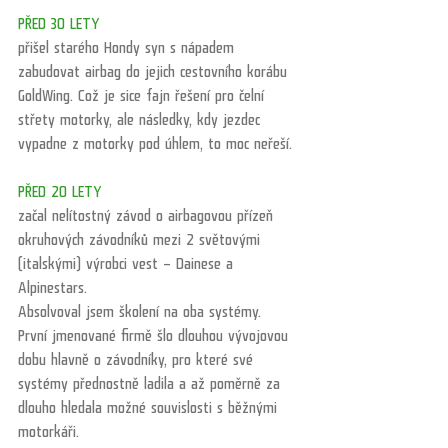
PŘED 30 LETY
přišel starého Hondy syn s nápadem 
zabudovat airbag do jejich cestovního korábu 
GoldWing. Což je sice fajn řešení pro čelní 
střety motorky, ale následky, kdy jezdec 
vypadne z motorky pod úhlem, to moc neřeší. 
PŘED 20 LETY
začal nelítostný závod o airbagovou přízeň 
okruhových závodníků mezi 2 světovými 
(italskými) výrobci vest – Dainese a 
Alpinestars. 
Absolvoval jsem školení na oba systémy. 
První jmenované firmě šlo dlouhou vývojovou 
dobu hlavně o závodníky, pro které své 
systémy přednostně ladila a až poměrně za 
dlouho hledala možné souvislosti s běžnými 
motorkáři. 