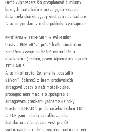
Firmě Alpinestars šlo prvoplánově o miliony 
běžných motorkářů a právě jejich závodní 
data měla sloužit vývoji vest pro nás kochače. 
A to se jim daří, z mého pohledu, vynikajícně!
PROČ BNM + TECH-AIR 5 + PSÍ HUBÍK?
U nás v BNM vítězí, právě kvůli primárnímu 
zaměření vývoje na běžné motorkáře a 
uvedeným výhodám, právě Alpinestars a jejich 
TECH-AIR 5. 
A to nikoli proto, že jsme je „dostali k 
užívání“. Zájemců z firem prodávajících 
airbagové vesty o naší motoškolskou 
propagaci není málo a o spolupráci s 
airbagovými značkami jednáme už roky. 
Prostě TECH-AIR 5 je dle našeho bádání TOP!
A TOP jsou i služby certifikovaného 
distributora Alpinestars vest pro ČR - 
světoznámého českého výrobce moto-oblečení 