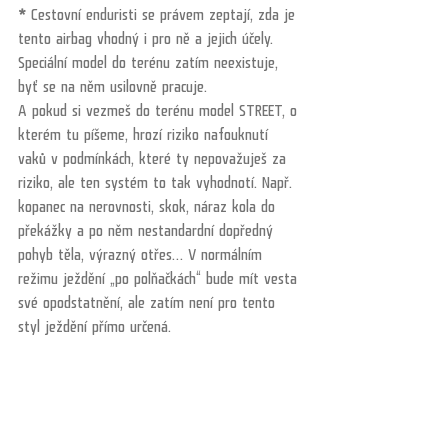
*
 Cestovní enduristi se právem zeptají, zda je 
tento airbag vhodný i pro ně a jejich účely.
Speciální model do terénu zatím neexistuje, 
byť se na něm usilovně pracuje.
A pokud si vezmeš do terénu model STREET, o 
kterém tu píšeme, hrozí riziko nafouknutí 
vaků v podmínkách, které ty nepovažuješ za 
riziko, ale ten systém to tak vyhodnotí. Např. 
kopanec na nerovnosti, skok, náraz kola do 
překážky a po něm nestandardní dopředný 
pohyb těla, výrazný otřes… V normálním 
režimu ježdění „po polňačkách“ bude mít vesta 
své opodstatnění, ale zatím není pro tento 
styl ježdění přímo určená.