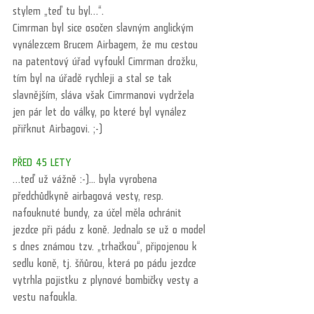
stylem „teď tu byl…“. 
Cimrman byl sice osočen slavným anglickým 
vynálezcem Brucem Airbagem, že mu cestou 
na patentový úřad vyfoukl Cimrman drožku, 
tím byl na úřadě rychleji a stal se tak 
slavnějším, sláva však Cimrmanovi vydržela 
jen pár let do války, po které byl vynález 
přiřknut Airbagovi. ;-)
PŘED 45 LETY
…teď už vážně :-)... byla vyrobena 
předchůdkyně airbagová vesty, resp. 
nafouknuté bundy, za účel měla ochránit 
jezdce při pádu z koně. Jednalo se už o model 
s dnes známou tzv. „trhačkou“, připojenou k 
sedlu koně, tj. šňůrou, která po pádu jezdce 
vytrhla pojistku z plynové bombičky vesty a 
vestu nafoukla.