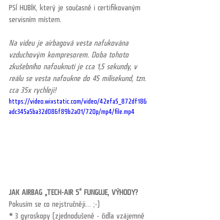
PSÍ HUBÍK, který je současně i certifikovaným 
servisním místem.
Na videu je airbagová vesta nafukována 
vzduchovým kompresorem. Doba tohoto 
zkušebního nafouknutí je cca 1,5 sekundy, v 
reálu se vesta nafoukne do 45 milisekund, tzn. 
cca 35x rychleji! 
https://video.wixstatic.com/video/42efa5_872df186
adc345a5ba32d086f89b2a01/720p/mp4/file.mp4
JAK AIRBAG „TECH-AIR 5“ FUNGUJE, VÝHODY?
Pokusím se co nejstručněji… ;-)
*
 3 gyroskopy (zjednodušeně - čidla vzájemně 