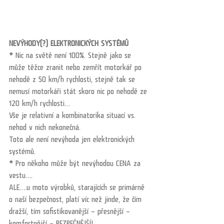
NEVÝHODY(?) ELEKTRONICKÝCH SYSTÉMŮ
*
 Nic na světě není 100%. Stejně jako se 
může těžce zranit nebo zemřít motorkář po 
nehodě z 50 km/h rychlosti, stejně tak se 
nemusí motorkáři stát skoro nic po nehodě ze 
120 km/h rychlosti…
Vše je relativní a kombinatorika situací vs. 
nehod v nich nekonečná.
Toto ale není nevýhoda jen elektronických 
systémů.
*
 Pro někoho může být nevýhodou CENA za 
vestu…. 
ALE….u moto výrobků, starajících se primárně 
o naší bezpečnost, platí víc než jinde, že čím 
dražší, tím sofistikovanější – přesnější – 
komfortnější – BEZPEČNĚJŠÍ!