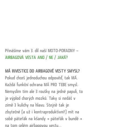
Přinášíme vám 3. díl naší MOTO-PORADNY – 
AIRBAGOVÁ VESTA ANO / NE / JAKÁ?
MÁ INVESTICE DO AIRBAGOVÉ VESTY SMYSL?
Pokud chceš jednoduchou odpověď, tak MÁ. 
Každá funkční ochrana MÁ PRO TEBE smysl. 
Nemyslím tím ale 3 roušky na jedné papuli, to 
je výplod chorých mozků. Taky si nedáš v 
zimě 3 kulichy na hlavu. Stejně tak je 
zbytečné (a už i kontraproduktivní!) mít na 
sobě páteřák na kšandy + páteřák v bundě + 
na tom celém airbagovou vestu…