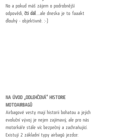
No a pokud máš zájem o podrobnější 
odpovědi, 
čti dál
….ale dneska je to faaakt 
dlouhý - objektivně. :-)
NA ÚVOD „ODLEHČENÁ“ HISTORIE 
MOTOAIRBAGŮ 
Airbagové vesty mají historii bohatou a jejich 
evoluční vývoj je nejen zajímavý, ale pro nás 
motorkáře stále víc bezpečný a zachraňující.
Existují 2 základní typy airbagů jezdce: 