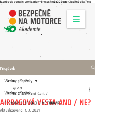
facebook-domain-verification=8xtccc7m1it325qupx3cp5n5o5w7mp
Příspěvek
Všechny příspěvky
gsx121
Všechny příspěvky
28. 2. 2021
Minut čtení: 7
AIRBAGOVÁ VESTA ANO / NE?
PORADNA BEZPEČNÉHO MOTORKÁŘE
Aktualizováno:
1. 3. 2021