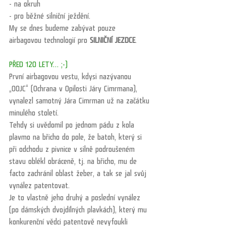
- na okruh 
- pro běžné silniční ježdění.
My se dnes budeme zabývat pouze 
airbagovou technologií pro 
SILNIČNÍ JEZDCE
.
PŘED 120 LETY… ;-)
První airbagovou vestu, kdysi nazývanou 
„OOJC“ (Ochrana v Opilosti Járy Cimrmana), 
vynalezl samotný Jára Cimrman už na začátku 
minulého století. 
Tehdy si uvědomil po jednom pádu z kola 
plavmo na břicho do pole, že batoh, který si 
při odchodu z pivnice v silně podroušeném 
stavu oblékl obráceně, tj. na břicho, mu de 
facto zachránil oblast žeber, a tak se jal svůj 
vynález patentovat. 
Je to vlastně jeho druhý a poslední vynález 
(po dámských dvojdílných plavkách), který mu 
konkurenční vědci patentově nevyfoukli 