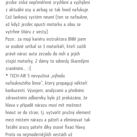
jezdce získá nepřiměřené zrychlení a vychýlení 
z aktuální osy a airbag se tak hned nafukuje. 
Což lankový systém neumí (ten se nafoukne, 
až když jezdec opustí motorku a silou se 
vytrhne šňůru z vesty).
Pozn.: za mojí kariéru instruktora BNM jsem 
se osobně setkal se 3 motorkáři, kteří zažili 
právě náraz auta zezadu do nich a jejich 
stojící motorky, 2 dámy to odnesly škaredými 
zraněními... :-(
*
 TECH-AIR 5 nevyužívá „výhodu 
nafouknutého límce“, který propagují někteří 
konkurenti. Vývojem, analýzami a předními 
zdravotními odborníky bylo již prokázáno, že 
hlava v případě nárazu musí mít možnost 
hnout se do stran, tj. vytvořit pružný element 
mezi místem nárazu a páteří a eliminovat tak 
fatální úrazy páteře díky osové fixaci hlavy. 
Proto na nejmodernějších vestách už 