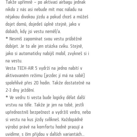
Takže upřímně – po aktivaci airbagu jednak 
nikdo z nás asi nebude mít moc náladu na 
nějakou divokou jízdu a pokud chceš a můžeš 
dojet domů, dojedeš úplně stejně, jako v 
dobách, kdy jsi vestu neměl/a.
*
 Nesmíš zapomínat svou vestu průběžně 
dobíjet. Je to ale jen otázka cviku. Stejně, 
jako si automaticky nabíjíš mobil, zvykneš si i 
na vestu.
Vesta TECH-AIR 5 vydrží na jedno nabití v 
aktivovaném režimu (jezdec jí má na sobě) 
spolehlivě přes 20 hodin. Takže dostatečně na 
2-3 dny ježdění.
*
 Ve vedru ti vesta bude logicky dělat další 
vrstvu na těle. Takže je jen na tobě, jestli 
upřednostníš bezpečnost a vydržíš vedro, nebo 
si vestu na kus jízdy svlíkneš. Každopádně 
výrobci právě na komfortu hodně pracují a 
uvidíme, s čím přijdou v dalších variantách...