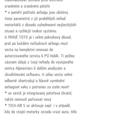
zraněními a zraněními páteře
*
 v paměti počítače airbagu jsou uloženy 
tisíce parametrů z již proběhlých nehod 
motorkářů z důvodu vyhodnocení nejčastějších 
situací a rychlejší reakce systému. 
A PRÁVĚ TOTO je i velmi pokrokový důvod, 
proč po každém nafouknutí airbagu musí 
vesta na kompletní renovaci do 
autorizovaného servisu k PSÍ Hubík. Ti pošlou 
záznam údajů z tvojí nehody do vývojového 
centra Alpinestars k dalším analýzám a 
zkvalitňování softwaru. A celou vestu velmi 
odborně zkontrolují a hlavně vyměnění 
airbagové vaky s patronou za zcela nové!
*
 ve vestě je integrovaný páteřová chránič, 
takže nemusíš pořizovat nový
*
 TECH-AIR 5 se aktivuje např. i v případě, 
kdy do stojící motorky zezadu vrazí auto, tělo 