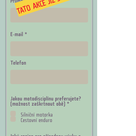
E‑mail
Telefon
Jakou motodisciplínu preferujete?
P
(možnost zaškrtnout obě)
*
o
v
Silniční motorka
i
Cestovní enduro
n
n
é
Jaký region pro případnou výuku a