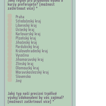
kurzy preferujete? (možnost
P
zaškrtnout více)
*
o
v
Praha
i
Středočeský kraj
n
Liberecký kraj
n
Ústecký kraj
é
Karlovarský kraj
Plzeňský kraj
Jihočeský kraj
Pardubický kraj
Královohradecký kraj
Vysočina
Jihomoravský kraj
Zlínský kraj
Olomoucký kraj
Moravskoslezský kraj
Slovensko
Jiný
Jaký typ naší precizní trpělivé
výuky/zdokonalení by vás zajímal?
P
(možnost zaškrtnout více)
*
o