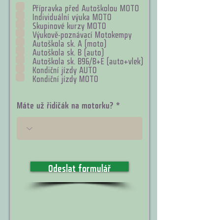
v
Přípravka před Autoškolou MOTO
i
Individuální výuka MOTO
n
Skupinové kurzy MOTO
n
Výukově-poznávací Motokempy
é
Autoškola sk. A (moto)
Autoškola sk. B (auto)
Autoškola sk. B96/B+E (auto+vlek)
Kondiční jízdy AUTO
Kondiční jízdy MOTO
Máte už řidičák na motorku?
Odeslat formulář