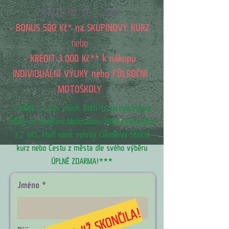
ZAREGISTRUJ
SE A ZÍSKEJ:
- BON
US 500 Kč* na SKUPINOVÝ KURZ
nebo
- KREDIT 3.000 Kč** k nákupu
INDIVIDUÁLNÍ V
ÝUKY nebo PŮLROČNÍ
MOTOŠKOLY​
+ NAVÍC - z vás všech, kteří se zaregistrujete
(níže), po ukončení Motosalonu 2024 vylosujeme
3 Z VÁS, kteří navíc vyhrají Celodenní Silniční
kurz nebo Cestu z města dle svého výběru
ÚPLNĚ ZDARMA!***
Jméno
TATO AKCE JIŽ SKONČILA!
Příjmení