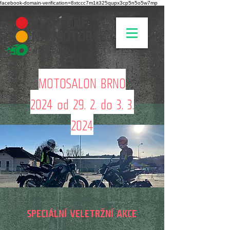
facebook-domain-verification=8xtccc7m1it325qupx3cp5n5o5w7mp
MOTOSALON BRNO
2024 od 29. 2. do 3. 3.
2024
SPECIÁLNÍ VELETRŽNÍ
AKCE