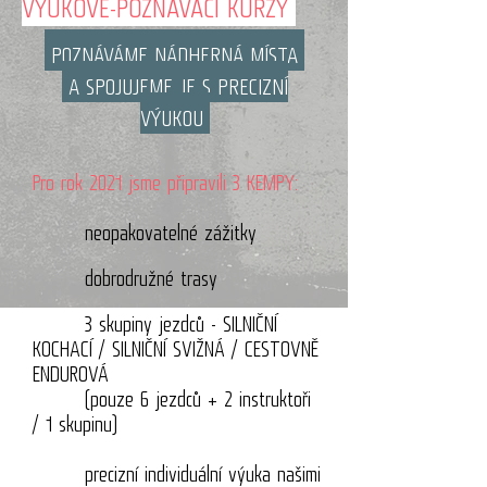
VÝUKOVĚ-POZNÁVACÍ KURZY
POZNÁVÁME NÁDHERNÁ MÍSTA
A SPOJUJEME JE S PRECIZNÍ
VÝUKOU
Pro rok 2021 jsme připravili 3 KEMPY:
neopakovatelné zážitky
dobrodružné trasy
3 skupiny jezdců - SILNIČNÍ
KOCHACÍ / SILNIČNÍ SVIŽNÁ / CESTOVNĚ
ENDUROVÁ
(pouze 6 jezdců + 2 instruktoři
/ 1 skupinu)
precizní individuální výuka našimi