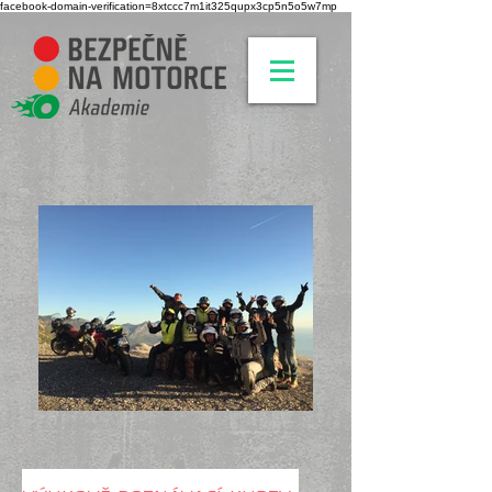
facebook-domain-verification=8xtccc7m1it325qupx3cp5n5o5w7mp