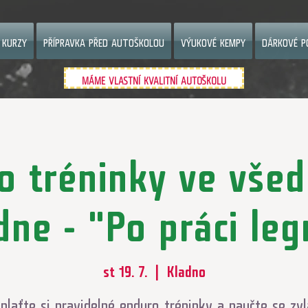
 KURZY
PŘÍPRAVKA PŘED AUTOŠKOLOU
VÝUKOVÉ KEMPY
DÁRKOVÉ P
MÁME VLASTNÍ KVALITNÍ AUTOŠKOLU
o tréninky ve všed
ne - "Po práci legr
st 19. 7.
  |  
Kladno
plaťte si pravidelné enduro tréninky a naučte se zv