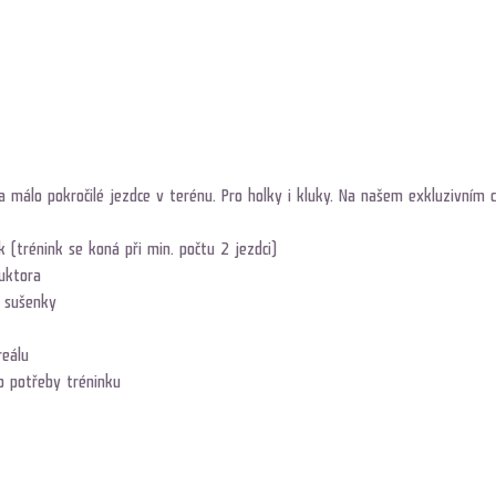
 málo pokročilé jezdce v terénu. Pro holky i kluky. Na našem exkluzivním cv
k (trénink se koná při min. počtu 2 jezdci)
ruktora
, sušenky
reálu
o potřeby tréninku