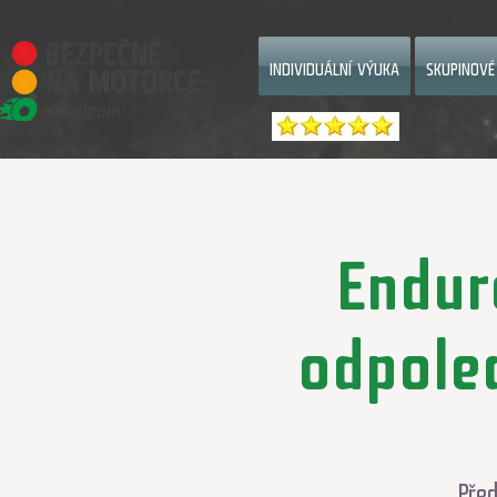
facebook-domain-verification=8xtccc7m1it325qupx3cp5n5o5w7mp
INDIVIDUÁLNÍ VÝUKA
SKUPINOVÉ
Endur
odpoled
Před