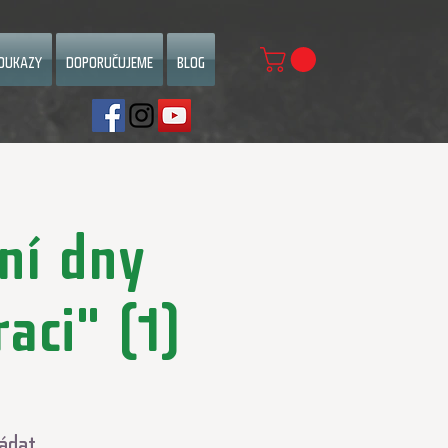
OUKAZY
DOPORUČUJEME
BLOG
ní dny
aci" (1)
ládat