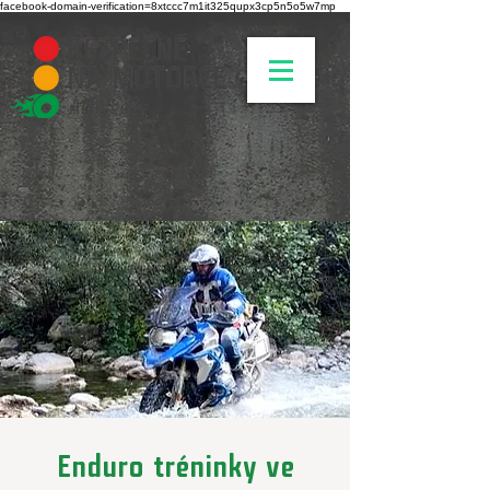
facebook-domain-verification=8xtccc7m1it325qupx3cp5n5o5w7mp
Enduro tréninky ve