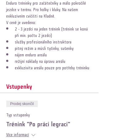
Enduro tréninky pro začátečníky a málo pokročilé 
jezdce v terénu. Pro holky i kluky. Na našem 
exkluzivním cvičišti na Kladně. 
V ceně je uvedeno:
2 - 3 jezdci na jeden trénink (trénink se koná 
při min. počtu 2 jezdci)
služby profesionálního instruktora
pitný režim a müsli tyčinky, sušenky
nájem enduro areálu
režijní náklady na úpravu areálu
exkluzivita areálu pouze pro potřeby tréninku
Vstupenky
Prodej skončil
Typ vstupenky
Trénink "Po práci legraci"
Více informací