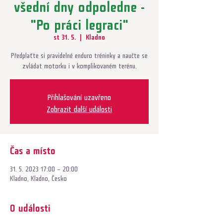
všední dny odpoledne -
"Po práci legraci"
st 31. 5.
  |  
Kladno
Předplaťte si pravidelné enduro tréninky a naučte se
zvládat motorku i v komplikovaném terénu.
Přihlašování uzavřeno
Zobrazit další události
Čas a místo
31. 5. 2023 17:00 – 20:00
Kladno, Kladno, Česko
O události