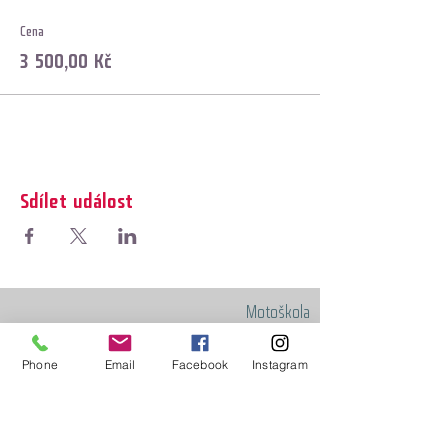
Cena
3 500,00 Kč
Sdílet událost
Motoškola
BEZPEČNĚ NA MOTORCE Akademie
© 2010
Phone
Email
Facebook
Instagram
Všechna práva vyhrazena.
Kopírování textů a fotografií zakázáno.